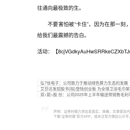
往通向最极致的生。
不要害怕被“卡住”，因为在那一刻
给我们最震撼的告白。
活动：【
8cjVGdkyAuHwSRRkeCZXbTJ
弘?信电子：公司致力于推动绿色算力生态的发展
艾芬达发招股书{拟}登陆创业板 为全球卫浴毛巾
双<箭>股.份：公司2025年上半年输送带销售
声明：证券时报力求信息真实、准确，文章提及内
下载“证券时报”官方APP，或关注官方微信公众