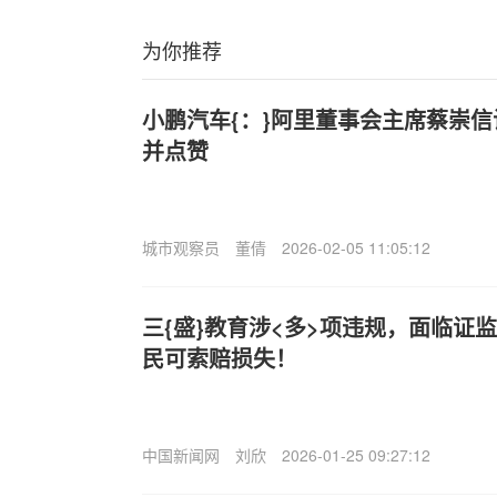
为你推荐
小鹏汽车{：}阿里董事会主席蔡崇信
并点赞
城市观察员
董倩
2026-02-05 11:05:12
三{盛}教育涉<多>项违规，面临证
民可索赔损失！
中国新闻网
刘欣
2026-01-25 09:27:12