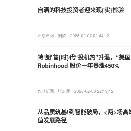
自满的科技投资者迎来现{实}检验
环京津网
刘欣
2026-02-07 02:44:12
特‘朗’普{时}代“投机热”升温，“美
Robinhood 股价一年暴涨450%
九派新闻
张宏民
2026-02-06 22:19:12
从品质筑基!到智能破局，<两>场
值发展路径