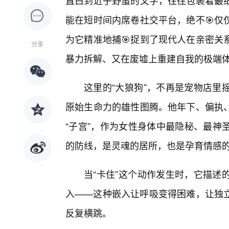
直白到近乎野蛮的文字，往往包裹着最
能在短时间内席卷社交平台，绝不🎯仅
为它精准地捕🎯捉到了现代人在亲密关
分享
暴力拆解、又在废墟上重建自我的极端
这里的“大狼狗”，不再是宠物店里
原始生命力的雄性图腾。他年下、偏执、
“子宫”，作为女性身体中最隐秘、最神
的防线，是灵魂的居所，也是孕育情感的
当“卡住”这个动作发生时，它描述
入——这种嵌入让呼吸变得困难，让独
反复横跳。